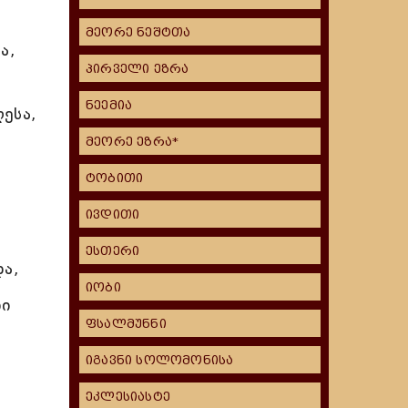
მეორე ნეშტთა
ა,
პირველი ეზრა
ნეემია
ესა,
მეორე ეზრა*
ტობითი
ივდითი
ესთერი
ა,
იობი
ნი
ფსალმუნნი
იგავნი სოლომონისა
ეკლესიასტე