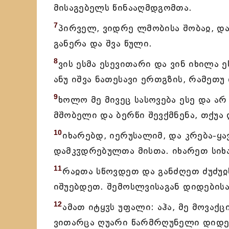
მისაგებელს წინააღმდგომთა.
7
პირველ, ვიდრე ლმობისა შობაჲ, დ
განერა და შვა წული.
8
ვის ესმა ესევითარი და ვინ იხილა 
ანუ იშვა ნათესავი ერთგზის, რამეთუ
9
ხოლო მე მივეც სასოვება ესე და არ მ
მშობელი და ბერწი შევქმნენა, თქუა
10
იხარებდ, იერუსალიმ, და კრება-ყ
დამკჳდრებულთა მისთა. იხარეთ სიხ
11
რაჲთა სწოვდეთ და განძღეთ ძუძუჲს
იშუებდეთ. შემოსლვისაგან დიდებისა
12
ამათ იტყჳს უფალი: აჰა, მე მოვაქ
ვითარცა ღუარი წარმრღუნელი დიდებ