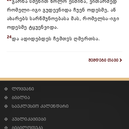
გარნა სმენით ხოლო ესმინა, ვითარმედ
რომელი-იგი გუდევნიდა ჩუენ ოდესმე, აწ
ახარებს სარწმუნოებასა მას, რომელსა-იგი
ოდესმე ტყუენვიდა.
24
და ადიდებდეს ჩემთჳს ღმერთსა.
შემდეგი თავი
✠ ლოცვანი
✠ ბიბლია
✠ საეკლესიო კალენდარი
✠ პუბლიკაციები
✠ ბიბილოთეკა