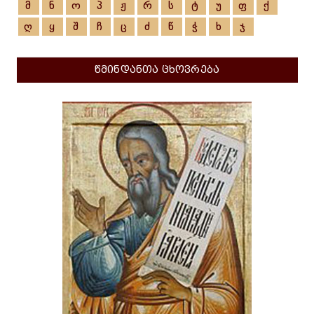
მ
ნ
ო
პ
ჟ
რ
ს
ტ
უ
ფ
ქ
ღ
ყ
შ
ჩ
ც
ძ
წ
ჭ
ხ
ჯ
წმინდანთა ცხოვრება