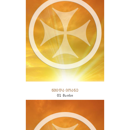
წმიდა იოანე
01 მაისი