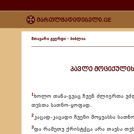
მართლმადიდებელი.GE
მთავარი გვერდი
-
ბიბლია
პავლე მოციქული
1
ხოლო თანა-გუაც ჩუენ ძლიერთა უძ
თჳსთა სათნო-ყოფად.
2
კაცად-კაცადი ჩუენი მოყუასსა სათ
3
და რამეთუ ქრისტჱცა არა თავსა თჳ