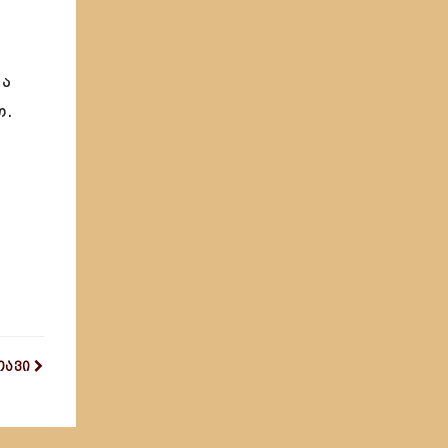
თა
თ.
თავი