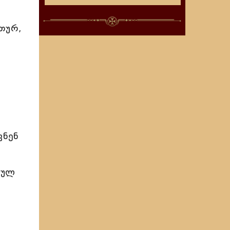
თურ,
,
ვნენ
ეულ
ა