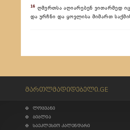
16
ღმერთსა აღიარებენ ვითარმედ იცი
და ურჩნი და ყოვლისა მიმართ საქმ
მართლმადიდებელი.GE
✠ ლოცვანი
✠ ბიბლია
✠ საეკლესიო კალენდარი