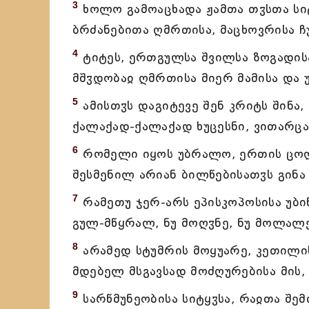
3
ხოლო გამოაცხადა ჟამთა თჳსთა სიტ
ბრძანებითა ღმრთისა, მაცხოვრისა ჩ
4
ტიტეს, ერთგულსა შვილსა ზოგადის
მშჳდობაჲ ღმრთისა მიერ მამისა და უ
5
ამისთჳს დაგიტევე შენ კრიტს შინა
ქალაქად-ქალაქად ხუცესნი, ვითარცა-
6
რომელი იყოს უბრალო, ერთის ცოლის
შესმენილ არიან ბილწებისათჳს გინა 
7
რამეთუ ჯერ-არს ეპისკოპოსისა უბიწ
გულ-მწყრალ, ნუ მოღჳნე, ნუ მოლალე
8
არამედ სტუმრის მოყუარე, კეთილის
მდებელ მსგავსად მოძღურებისა მის,
9
სარწმუნეობისა სიტყჳსა, რაჲთა შე