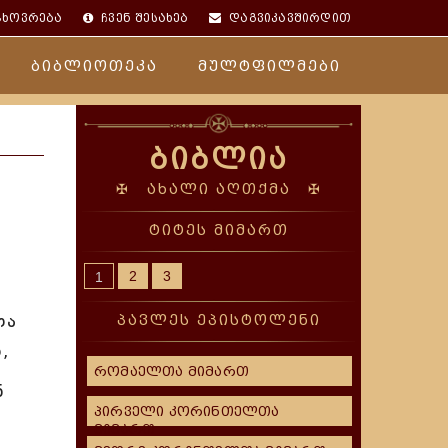
ცხოვრება
ჩვენ შესახებ
დაგვიკავშირდით
ბიბლიოთეკა
მულტფილმები
ბიბლია
✠ ახალი აღთქმა ✠
ტიტეს მიმართ
2
3
1
თა
პავლეს ეპისტოლენი
,
რომაელთა მიმართ
ნ
პირველი კორინთელთა
მიმართ