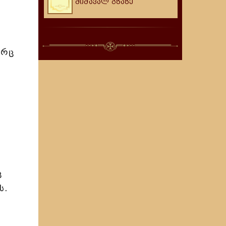
მიმავალ გზაზე
ორც
ც
ს.