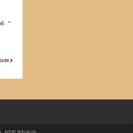
ნ.
”
თავი
✠ ჩვენ შესახებ