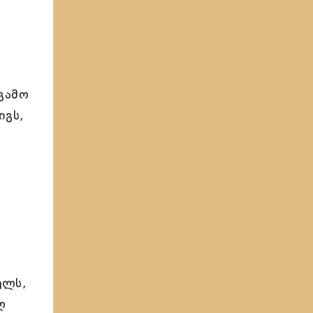
ი
გამო
იგს,
ელს,
ლ