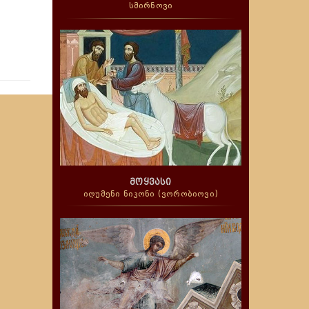
სმირნოვი
მოყვასი
იღუმენი ნიკონი (ვორობიოვი)