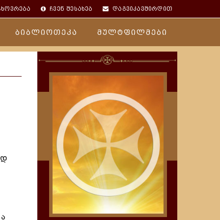
ცხოვრება
ჩვენ შესახებ
დაგვიკავშირდით
ბიბლიოთეკა
მულტფილმები
ად
ია