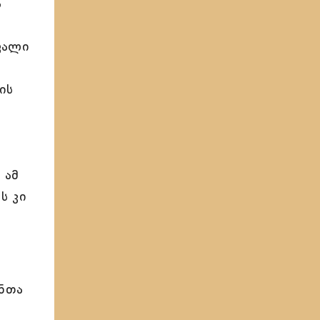
ა
ვალი
ის
 ამ
ს კი
ანთა