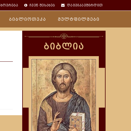
ცხოვრება
ჩვენ შესახებ
დაგვიკავშირდით
ბიბლიოთეკა
მულტფილმები
ბიბლია