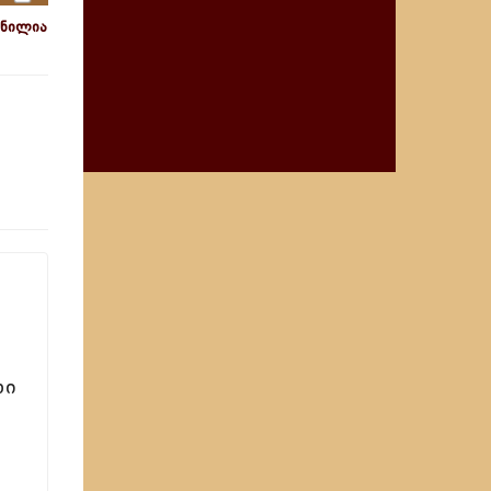
სნილია
;
ლი