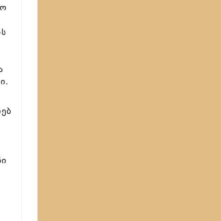
ლო
ბს
ა
ი.
ხებ
ნი