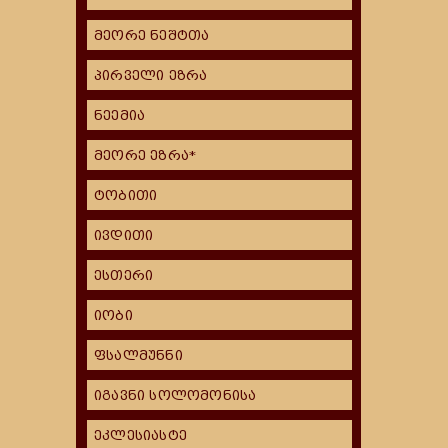
მეორე ნეშტთა
პირველი ეზრა
ნეემია
მეორე ეზრა*
ტობითი
ივდითი
ესთერი
იობი
ფსალმუნნი
იგავნი სოლომონისა
ეკლესიასტე