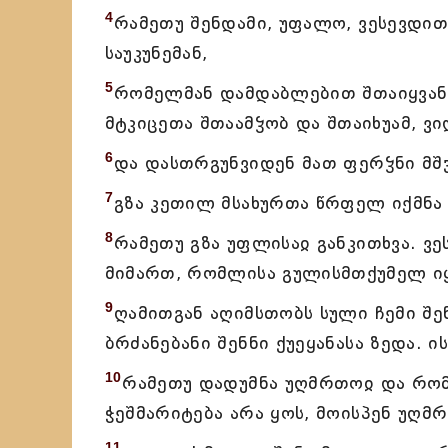
4
რამეთუ შენდამი, უფალო, ვესევდით
საუკუნემან,
5
რომელმან დამდაბლებით შთაიყვან
მტკიცეთა შთაამჴობ და შთაიხუამ, ვი
6
და დასთრგუნვიდენ მათ ფერჴნი მ
7
გზა კეთილ მსახურთა წრფელ იქმნა 
8
რამეთუ გზა უფლისაჲ განკითხვა. ვე
მიმართ, რომლისა გულისმთქუმელ იყ
9
ღამითგან აღიმსთობს სული ჩემი შე
ბრძანებანი შენნი ქუეყანასა ზედა.
10
რამეთუ დადუმნა უღმრთოჲ და რომე
ჭეშმარიტება არა ყოს, მოისპენ უღმ
11