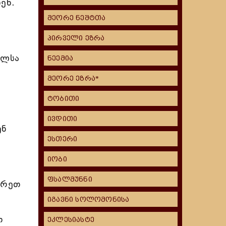
ენ.
მეორე ნეშტთა
პირველი ეზრა
ელსა
ნეემია
მეორე ეზრა*
ტობითი
ივდითი
ენ
ესთერი
იობი
ფსალმუნნი
გრეთ
იგავნი სოლომონისა
თ
ეკლესიასტე