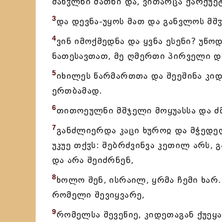
მახჳლნი მათნი და, ვითარცა ქარქუე
3
და დევნა-უყოს მათ და განვლოს მშ
4
ვინ იმოქმედნა და ყვნა ესენი? უწო
ნათესავთათ, მე ღმერთი პირველი და
5
იხილეს წარმართთა და შეეშინა კიდ
ერთბამად.
6
თითოეულნი მშჯელი მოყუასსა და ძმა
7
განძლიერდა კაცი ხუროჲ და მჭედე
უკუე თქჳს: შებრძვინვა კეთილ არს, 
და არა შეიძრნენ,
8
ხოლო შენ, ისრაილ, ყრმა ჩემი ხარ
რომელი შევიყვარე,
9
რომელსა შევეწიე, კიდეთაგან ქუეყ