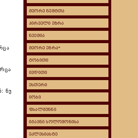
მეორე ნეშტთა
პირველი ეზრა
ნეემია
რცა
მეორე ეზრა*
ტობითი
არცა
ივდითი
ესთერი
: ნუ
იობი
ფსალმუნნი
იგავნი სოლომონისა
ეკლესიასტე