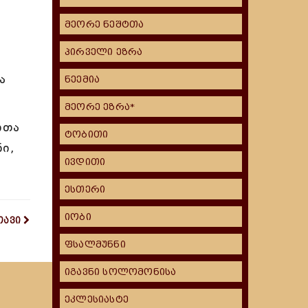
მეორე ნეშტთა
პირველი ეზრა
ა
ნეემია
მეორე ეზრა*
ითა
ტობითი
ი,
ივდითი
ესთერი
იობი
თავი
ფსალმუნნი
იგავნი სოლომონისა
ეკლესიასტე