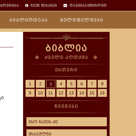
ცხოვრება
ჩვენ შესახებ
დაგვიკავშირდით
ბიბლიოთეკა
მულტფილმები
ბიბლია
✠ ძველი აღთქმა ✠
ესთერი
1
2
4
5
6
7
8
3
9
10
11
12
13
14
15
16
გი
წიგნები
ისო ნავეს ძე
მსაჯულნი