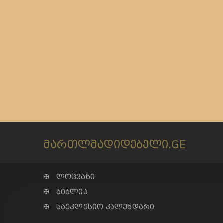
მართლმადიდებელი.GE
✠ ლოცვანი
✠ ბიბლია
✠ საეკლესიო კალენდარი