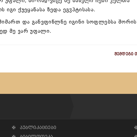
რ უფალი, მი-რაჲ-ვსცე მე მახჳლი ჩემი ჴელთა
 იგი ქუეყანასა ზედა ეგჳპტისასა.
მიმართ და განვფიწლნე იგინი სოფლებსა შორის
ედ მე ვარ უფალი.
შემდეგი 
✠ პუბლიკაციები
✠ ბიბილოთეკა