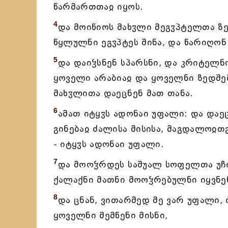
წარმართთაჲ იყოს.
4
და მოიწიოს მახჳლი მეგჳპტელთა ზე
წყლულნი ეგჳპტეს შინა, და წარიღონ
5
და დაიჴსნენ სპარსნი, და კრიტელნ
ყოველი არაბიაჲ და ყოველნი ზედშემ
მახჳლითა დაეცნენ მათ თანა.
6
ამათ იტყჳს ადონაი უფალი: და დაე
გინებაჲ ძალისა მისისა, მაგდალოჲთ
- იტყჳს ადონაი უფალი.
7
და მოოჴრდეს საშუალ სოფელთა უჩი
ქალაქნი მათნი მოოჴრებულნი იყვნე
8
და ცნან, ვითარმედ მე ვარ უფალი, 
ყოველნი შემწენი მისნი,