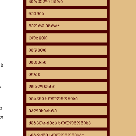
პირველი ეზრა
ნეემია
მეორე ეზრა*
ტობითი
ივდითი
დ
ესთერი
ოს
იობი
ა
ფსალმუნნი
იგავნი სოლომონისა
ი
ეკლესიასტე
ბო
ქებათა-ქება სოლომონისა
სიბრძნე სოლომონისა*