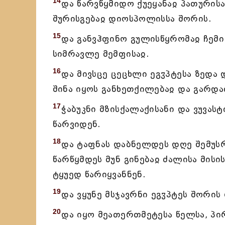
14
და წარვწყმიდო ქუეყანაჲ პათურისა
შურისგებაჲ დიოსპოლისსა შორის.
15
და განვჰფინო გულისწყრომაჲ ჩემი 
სიმრავლე მემფისაჲ.
16
და მივსცე ცეცხლი ეგჳპტესა ზედა 
შინა იყოს განხეთქილებაჲ და გარდა
17
ჭაბუკნი მზისქალაქისანი და ვუვას
წარვიდენ.
18
და ტაფნას დაბნელდეს დღე შემუსრვ
წარწყმდეს მუნ გინებაჲ ძალისა მისი
ტყუედ წარიყვანნენ.
19
და ვყუნე მსჯავრნი ეგჳპტეს შორის
20
და იყო მეათერთმეტესა წელსა, პირ