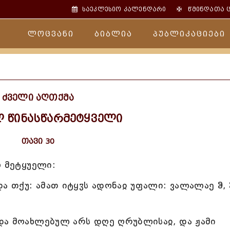
✠
საეკლესიო კალენდარი
წმინდათა 
ლოცვანი
ბიბლია
პუბლიკაციები
ძველი აღთქმა
ლ წინასწარმეტყველი
თავი 30
ო მეტყუელი:
ა თქუ: ამათ იტყჳს ადონაჲ უფალი: ვალალაე ჵ, 
და მოახლებულ არს დღე ღრუბლისაჲ, და ჟამი