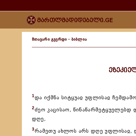
მართლმადიდებელი.GE
მთავარი გვერდი
-
ბიბლია
ეზეკიე
1
და იქმნა სიტყუაჲ უფლისაჲ ჩემდამ
2
ძეო კაცისაო, წინაწარმეტყუელებდ დ
დღე,
3
რამეთუ ახლოს არს დღე უფლისაჲ, 