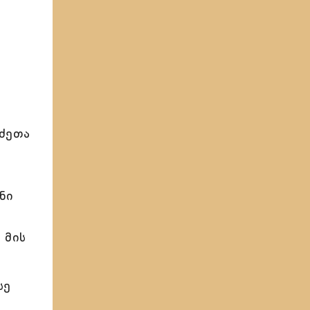
 ძეთა
ნი
 მის
სე