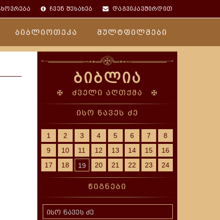
ცხოვრება
ჩვენ შესახებ
დაგვიკავშირდით
ბიბლიოთეკა
მულტფილმები
ბიბლია
✠ ძველი აღთქმა ✠
ისო ნავეს ძე
1
2
3
4
5
6
7
8
9
10
11
12
13
14
15
16
ა
17
18
20
21
22
23
24
19
წიგნები
ისო ნავეს ძე