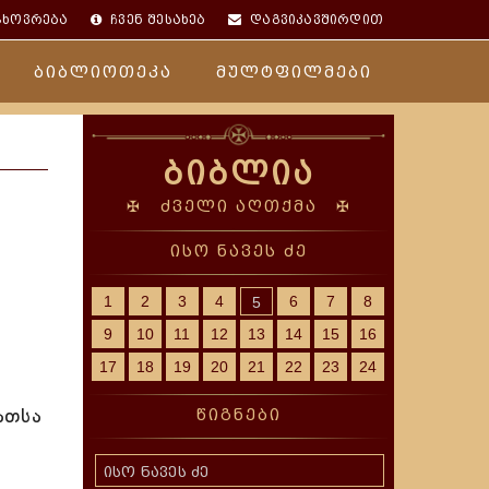
ცხოვრება
ჩვენ შესახებ
დაგვიკავშირდით
ბიბლიოთეკა
მულტფილმები
ბიბლია
✠ ძველი აღთქმა ✠
ისო ნავეს ძე
1
2
3
4
6
7
8
5
9
10
11
12
13
14
15
16
17
18
19
20
21
22
23
24
ათსა
წიგნები
ისო ნავეს ძე