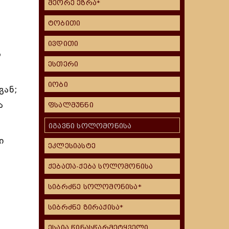
მეორე ეზრა*
ტობითი
ივდითი
ა
ესთერი
იობი
გან;
ა
ფსალმუნნი
იგავნი სოლომონისა
ი
ეკლესიასტე
ქებათა-ქება სოლომონისა
სიბრძნე სოლომონისა*
სიბრძნე ზირაქისა*
ესაია წინასწარმეტყველი