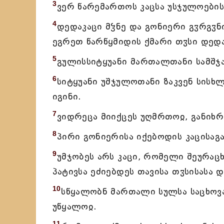
3
ვერ წარემართოს კაცსა უსჯულოები
4
დედაკაცი მჴნე და გონიერი გჳრგჳნ
ეგრეთ წარწყმიდის ქმარი თჳსი დედ
5
გულისსიტყუანი მართალთანი სამშჯ
6
სიტყუანი უშჯულოთანი ზაკვენ სისხ
იგინი.
7
ვიდრეცა მიიქცეს უღმრთოჲ, განიხ
8
პირი გონიერისა იქებოდის კაცისაგ
9
უმჯობეს არს კაცი, რომელი შეურაც
პატივსა ეძიებდეს თავისა თჳსისასა 
10
სწყალობნ მართალი სულსა საცხოვ
უწყალოჲ.
11