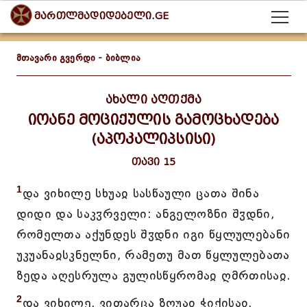
მართლმადიდებელი.GE
მთავარი გვერდი
-
ბიბლია
ახალი აღთქმა
იოანე მოციქულის გამოცხადება
(აპოკალიპსისი)
თავი 15
1
და ვიხილე სხუაჲ სასწაული ცათა შინა
დიდი და საკჳრველი: ანგელოზნი შჳდნი,
რომელთა აქუნდეს შჳდნი იგი წყლულებანი
უკუანაჲსკნელნი, რამეთუ მათ წყლულებათა
ზედა აღესრულა გულისწყრომაჲ ღმრთისაჲ.
2
და ვიხილე, ვითარცა ზღუაჲ ჭიქისაჲ,