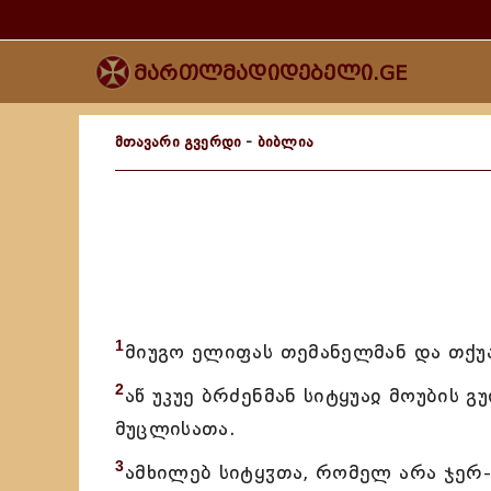
მართლმადიდებელი.GE
მთავარი გვერდი
-
ბიბლია
1
მიუგო ელიფას თემანელმან და თქუ
2
აწ უკუე ბრძენმან სიტყუაჲ მოუბის 
მუცლისათა.
3
ამხილებ სიტყჳთა, რომელ არა ჯერ