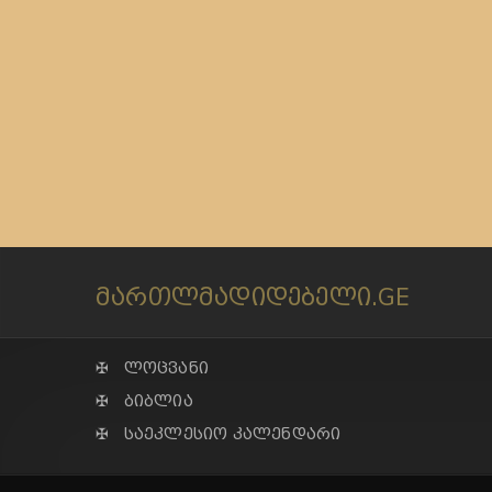
მართლმადიდებელი.GE
✠ ლოცვანი
✠ ბიბლია
✠ საეკლესიო კალენდარი