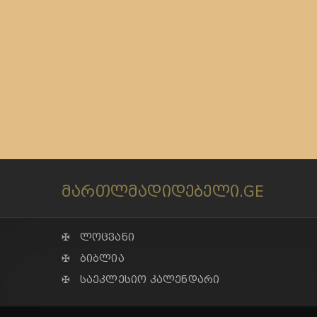
მართლმადიდებელი.GE
✠ ლოცვანი
✠ ბიბლია
✠ საეკლესიო კალენდარი