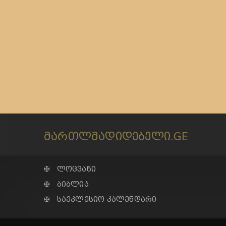
მართლმადიდებელი.GE
✠ ლოცვანი
✠ ბიბლია
✠ საეკლესიო კალენდარი