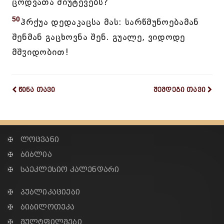
ცოდვათა მიუტევებს?
50
ჰრქუა დედაკაცსა მას: სარწმუნოებამან
შენმან გაცხოვნა შენ. გუალე, ვიდოდე
მშჳიდობით!
წინა თავი
შემდეგი თავი
✠ ლოცვანი
✠ ბიბლია
✠ საეკლესიო კალენდარი
✠ პუბლიკაციები
✠ ბიბილოთეკა
✠ მულტფილმები