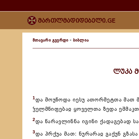
მართლმადიდებელი.GE
მთავარი გვერდი
-
ბიბლია
ლუკა მ
1
და მოუწოდა იესუ ათორმეტთა მათ 
ჴელმწიფებაჲ ყოველთა ზედა ეშმაკთა
2
და წარავლინნა იგინი ქადაგებად ს
3
და ჰრქუა მათ: ნურარაჲ გაქუნ გზასა 