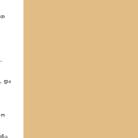
ათ
,
, და
ყო
ხნა