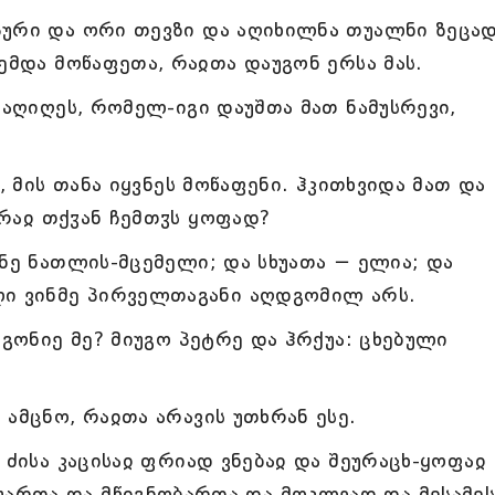
პური და ორი თევზი და აღიხილნა თუალნი ზეცა
ემდა მოწაფეთა, რაჲთა დაუგონ ერსა მას.
 აღიღეს, რომელ-იგი დაუშთა მათ ნამუსრევი,
, მის თანა იყვნეს მოწაფენი. ჰკითხვიდა მათ და
ა რაჲ თქჳან ჩემთჳს ყოფად?
ანე ნათლის-მცემელი; და სხუათა − ელია; და
ლი ვინმე პირველთაგანი აღდგომილ არს.
გგონიე მე? მიუგო პეტრე და ჰრქუა: ცხებული
ამცნო, რაჲთა არავის უთხრან ესე.
 ძისა კაცისაჲ ფრიად ვნებაჲ და შეურაცხ-ყოფაჲ
ართა და მწიგნობართა და მოკლვად და მესამეს