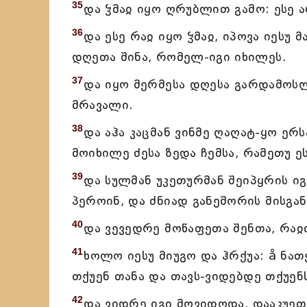
35
და ჴმაჲ იყო ღრუბლით გამო: ესე ა
36
და ესე რაჲ იყო ჴმაჲ, იპოვა იესუ 
დღეთა შინა, რომელ-იგი იხილეს.
37
და იყო მერმესა დღესა გარდამოსლ
მრავალი.
38
და აჰა კაცმან ვინმე ღაღატ-ყო ერს
მოიხილე ძესა ზედა ჩემსა, რამეთუ ე
39
და სულმან უკეთურმან შეიპყრის იგ
პეროინ, და ძნიად განეშორის მისგან
40
და ვევედრე მოწაფეთა შენთა, რაჲთ
41
ხოლო იესუ მიუგო და ჰრქუა: å ნა
თქუენ თანა და თავს-ვიდებდე თქუენს
42
და ვიდრე იგი მოვიდოდა, დააკუეთა