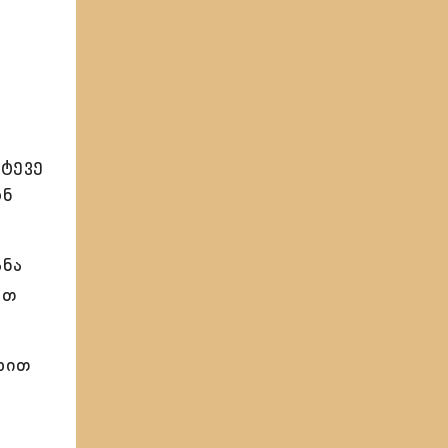
უტევე
ონ
ანა
ოთ
სხით