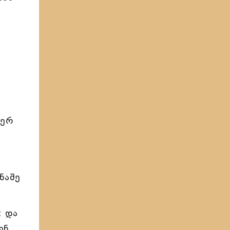
ვერ
ნაშე
; და
ენ