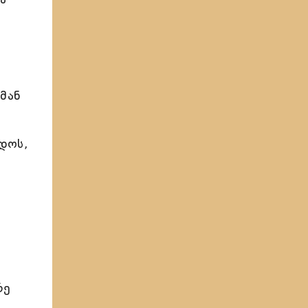
ი
მან
დოს,
რე