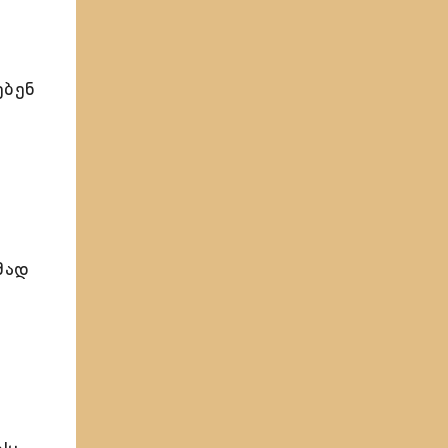
ებენ
მად