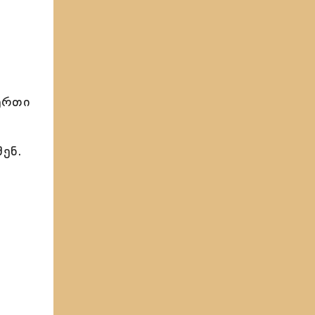
 ერთი
შენ.