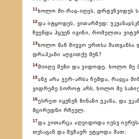
11
ხოლო მი-რაჲ-იღეს, დრტჳნვიდეს ს
12
და იტყოდეს, ვითარმედ: უკუანაჲს
ჩუენდა ჰყუენ იგინი, რომელთა ვიტჳ
13
ხოლო მან მიუგო ერთსა მათგანსა დ
დრაჰკანი აღგითქუ შენ?
14
მიიღე შენი და ვიდოდე. ხოლო მე მ
15
ანუ არა ჯერ-არსა ჩემდა, რაჲცა მ
ვიდრემე ბოროტ არს, ხოლო მე სახი
16
ესრეთ იყვნენ წინანი უკანა, და უკ
მცირედნი რჩეულ.
17
და ვითარცა აღვიდოდა იესუ იერუს
თჳსაგან და მგზავრ ეტყოდა მათ: