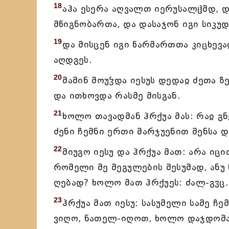
18
აჰა ესერა აღვალთ იერუსალჱმდ, დ
მწიგნობართა, და დასაჯონ იგი სიკუ
19
და მისცენ იგი წარმართთა კიცხევა
აღდგეს.
20
მაშინ მოუჴდა იესუს დედაჲ ძეთა ზ
და ითხოვდა რასმე მისგან.
21
ხოლო თავადმან ჰრქუა მას: რაჲ გნ
ძენი ჩემნი ერთი მარჯუენით შენსა დ
22
მიუგო იესუ და ჰრქუა მათ: არა იც
რომელი მე მეგულების შესუმად, ან
ღებად? ხოლო მათ ჰრქუეს: ძალ-გჳც.
23
ჰრქუა მათ იესუ: სასუმელი სამე ჩ
ვიღო, ნათელ-იღოთ, ხოლო დაჯდომაჲ