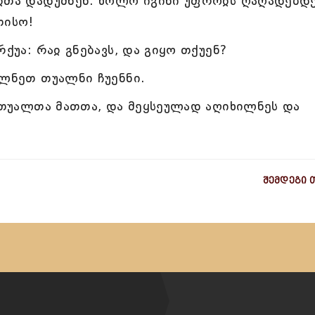
აჲთა დადუმნენ. ხოლო იგინი უფროჲს ღაღადებდე
თისო!
ქუა: რაჲ გნებავს, და გიყო თქუენ?
ილნეთ თუალნი ჩუენნი.
ო თუალთა მათთა, და მეყსეულად აღიხილნეს და
შემდეგი 