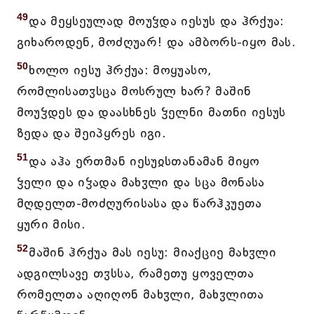
49
და მეყსეულად მოუჴდა იესუს და ჰრქუა:
გიხაროდენ, მოძღუარ! და ამბორს-იყო მას.
50
ხოლო იესუ ჰრქუა: მოყუასო,
რომლისათჳსცა მოსრულ ხარ? მაშინ
მოუჴდეს და დაასხნეს ჴელნი მათნი იესუს
ზედა და შეიპყრეს იგი.
51
და აჰა ერთმან იესუჲსთანამან მიყო
ჴელი და იჴადა მახჳლი და სცა მონასა
მღდელთ-მოძღურისასა და წარჰკუეთა
ყური მისი.
52
მაშინ ჰრქუა მას იესუ: მიაქციე მახჳლი
ადგილსავე თჳსსა, რამეთუ ყოველთა
რომელთა აღიღონ მახჳლი, მახჳლითა