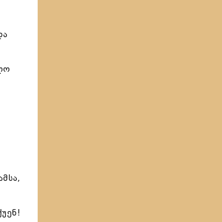
და
ლო
ამსა,
უენ!