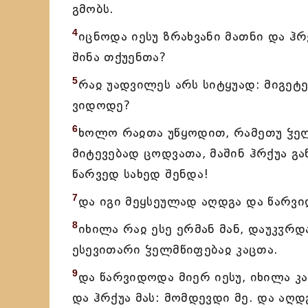
გმობს.
4
იცნოდა იესუ ზრახვანი მათნი და ჰ
შინა თქუენთა?
5
რაჲ უადვილეს არს სიტყუად: მიგეტე
ვიდოდე?
6
ხოლო რაჲთა უწყოდით, რამეთუ ჴელმწ
მიტევებად ცოდვათა, მაშინ ჰრქუა გ
წარვედ სახედ შენდა!
7
და იგი მეყსეულად აღდგა და წარვი
8
იხილა რაჲ ესე ერმან მან, დაუკჳრ
ესევითარი ჴელმწიფებაჲ კაცთა.
9
და წარვიდოდა მიერ იესუ, იხილა კა
და ჰრქუა მას: მომდევდი მე. და აღდ