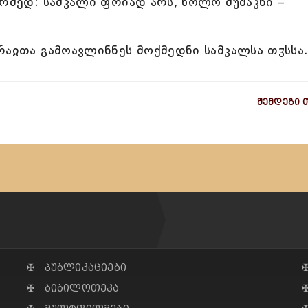
არმედ: სამკალი ფრიად არს, ხოლო მუშაკნი –
რაჲთა გამოავლინნეს მოქმედნი სამკალსა თჳსსა
შემდეგი 
✠ პუბლიკაციები
✠ ბიბილოთეკა