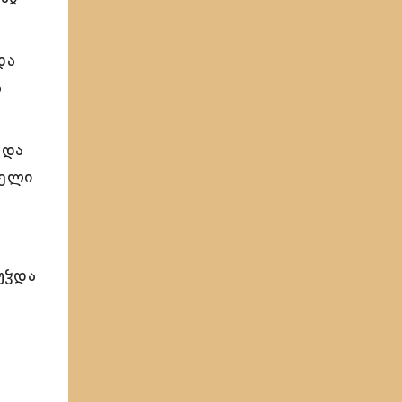
და
ა
მდა
ჴელი
უჴდა