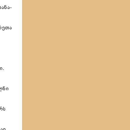
ანა-
რეთა
ი.
ლნი
რს
აჲ