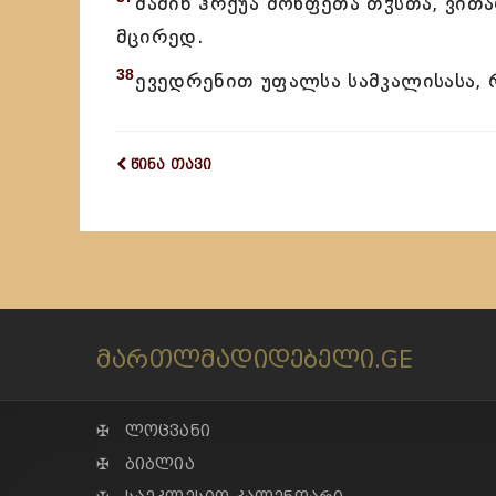
მაშინ ჰრქუა მოწფეთა თჳსთა, ვით
მცირედ.
38
ევედრენით უფალსა სამკალისასა, 
წინა თავი
მართლმადიდებელი.GE
✠ ლოცვანი
✠ ბიბლია