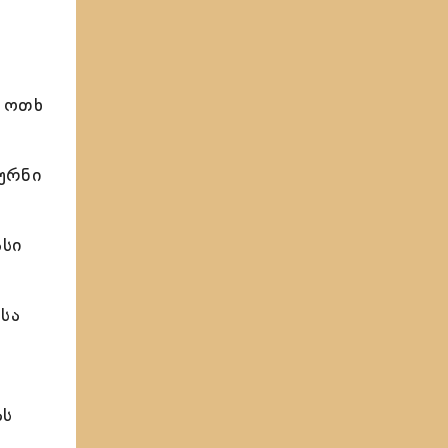
ს
 ოთხ
ურნი
ასი
სა
ას