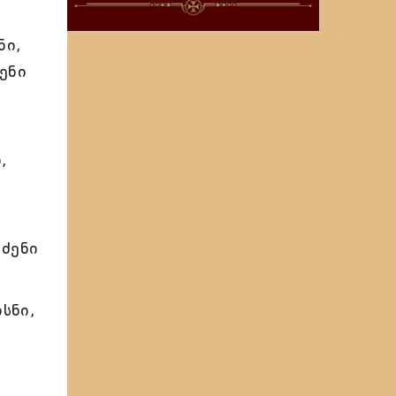
ნი,
ძენი
,
 ძენი
სნი,