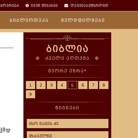
ცხოვრება
ჩვენ შესახებ
დაგვიკავშირდით
ბიბლიოთეკა
მულტფილმები
ბიბლია
✠ ძველი აღთქმა ✠
მეორე ეზრა*
1
2
3
4
6
7
8
5
9
წიგნები
ისო ნავეს ძე
ლჱმდ
მსაჯულნი