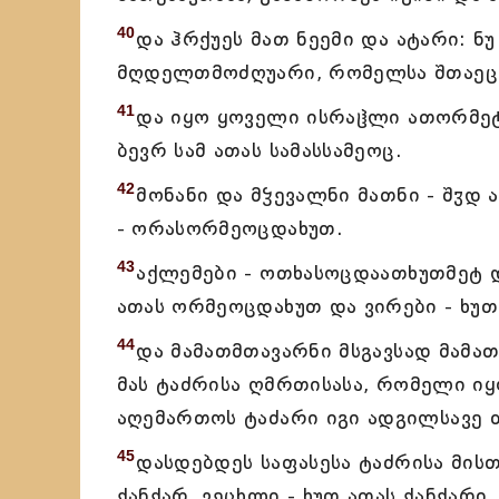
40
და ჰრქუეს მათ ნეემი და ატარი: ნ
მღდელთმოძღუარი, რომელსა შთაეცვა
41
და იყო ყოველი ისრაჱლი ათორმეტ
ბევრ სამ ათას სამასსამეოც.
42
მონანი და მჴევალნი მათნი - შჳდ
- ორასორმეოცდახუთ.
43
აქლემები - ოთხასოცდაათხუთმეტ დ
ათას ორმეოცდახუთ და ვირები - ხუთ
44
და მამათმთავარნი მსგავსად მამა
მას ტაძრისა ღმრთისასა, რომელი იყ
აღემართოს ტაძარი იგი ადგილსავე თ
45
დასდებდეს საფასესა ტაძრისა მისთ
ქანქარ, ვეცხლი - ხუთ ათას ქანქარი