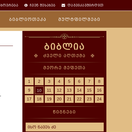
ცხოვრება
ჩვენ შესახებ
დაგვიკავშირდით
ბიბლიოთეკა
მულტფილმები
ბიბლია
✠ ძველი აღთქმა ✠
მეორე მეფეთა
1
2
3
4
5
6
7
8
9
11
12
13
14
15
16
10
.
17
18
19
20
21
22
23
24
წიგნები
ისო ნავეს ძე