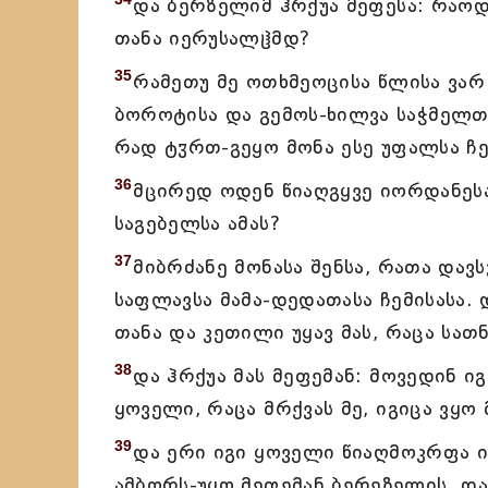
და ბერზელიმ ჰრქუა მეფესა: რაოდ
თანა იერუსალჱმდ?
35
რამეთუ მე ოთხმეოცისა წლისა ვარ 
ბოროტისა და გემოს-ხილვა საჭმელთა,
რად ტჳრთ-გეყო მონა ესე უფალსა ჩე
36
მცირედ ოდენ წიაღგყვე იორდანესა
საგებელსა ამას?
37
მიბრძანე მონასა შენსა, რათა დავ
საფლავსა მამა-დედათასა ჩემისასა. დ
თანა და კეთილი უყავ მას, რაცა სათ
38
და ჰრქუა მას მეფემან: მოვედინ იგ
ყოველი, რაცა მრქვას მე, იგიცა ვყო 
39
და ერი იგი ყოველი წიაღმოკრფა ი
ამბორს-უყო მეფემან ბერეზელის. და