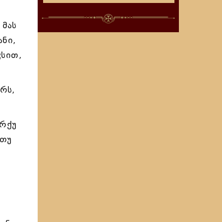
 მას
ანი,
ჳსით,
რს,
არქუ
ეთუ