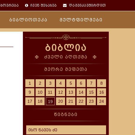
ცხოვრება
ჩვენ შესახებ
დაგვიკავშირდით
ბიბლიოთეკა
მულტფილმები
ბიბლია
✠ ძველი აღთქმა ✠
მეორე მეფეთა
1
2
3
4
5
6
7
8
9
10
11
12
13
14
15
16
17
18
20
21
22
23
24
19
წიგნები
ისო ნავეს ძე