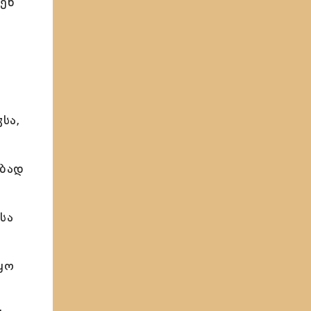
მენ
სა,
ებად
სა
ყო