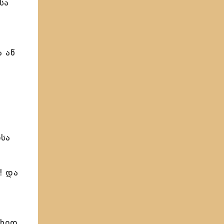
სა
 აწ
ისა
! და
ახიდ