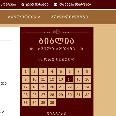
ცხოვრება
ჩვენ შესახებ
დაგვიკავშირდით
ბიბლიოთეკა
მულტფილმები
ბიბლია
✠ ძველი აღთქმა ✠
მეორე ნეშტთა
1
2
3
4
5
6
7
8
9
10
11
12
13
15
16
14
ბდა
17
18
19
20
21
22
23
24
25
26
27
28
29
30
31
32
33
34
35
36
ფა
წიგნები