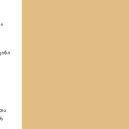
და
გინი
ლთა
რ