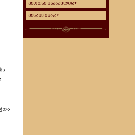
მეოთხე მაკაბელთა*
მესამე ეზრა*
სა
ა
აქთა