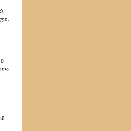
ე
ხლი,
ნე
ლთა
ან