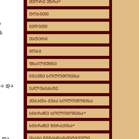
მეორე ეზრა*
ტობითი
ი
ივდითი
ს
ესთერი
იობი
ფსალმუნნი
იგავნი სოლომონისა
სა და
ეკლესიასტე
ქებათა-ქება სოლომონისა
სიბრძნე სოლომონისა*
სიბრძნე ზირაქისა*
 და
ესაია წინასწარმეტყველი