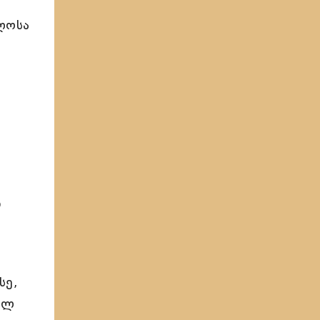
ლოსა
ნ
სე,
ულ