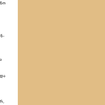
თნო
ნ-
ა
 და
რ,