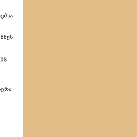
ა
ჩემსა
ენნეს
აუც
სერა
ა
ა