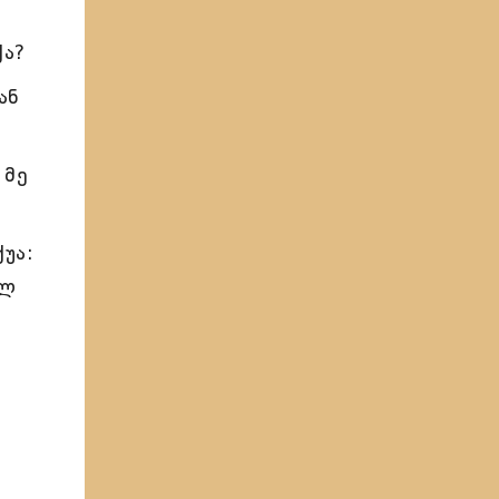
ქა?
ან
 მე
უა:
ულ