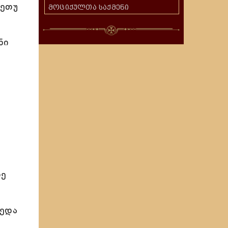
მეთუ
მოციქულთა საქმენი
ნი
რე
ზედა