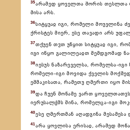
35
არამედ ყოველთა შორის თესლთა რ
მისა არს.
36
სიტყუაჲ იგი, რომელი მოუვლინა ძ
ქრისტეს მიერ, ესე თავადი არს უფა
37
თქუენ თჳთ უწყით სიტყუაჲ იგი, რ
იგი იწყო გალილეაჲთ შემდგომად ნა
38
იესუს ნაზარეველსა, რომელსა-იგი
რომელი-იგი მოვიდა ქველის მოქმე
ეშმაკისათა, რამეთუ ღმერთი იყო მის
39
და ჩუენ მოწამე ვართ ყოველთათჳს
იერუსალჱმს შინა, რომელცა-იგი მო
40
ესე ღმერთმან აღადგინა მესამესა 
41
არა ყოვლისა ერისაჲ, არამედ მოწ