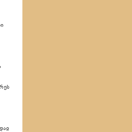
ლი
ა
რეს
დაჲ