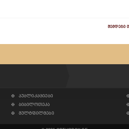
შემდეგი 
✠ პუბლიკაციები
✠ ბიბილოთეკა
✠ მულტფილმები