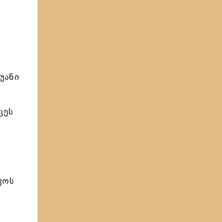
უანი
ცეს
ჳოს