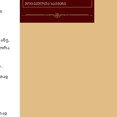
მოციქულთა საქმენი
ი
ანე,
ნორა
.
თაჲ
თაჲ