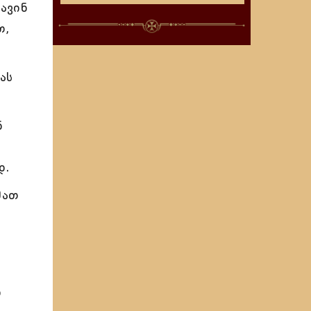
ავინ
თ,
ას
ნ
დ.
მათ
ი