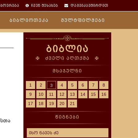
ცხოვრება
ჩვენ შესახებ
დაგვიკავშირდით
ბიბლიოთეკა
მულტფილმები
ბიბლია
✠ ძველი აღთქმა ✠
მსაჯულნი
1
2
4
5
6
7
8
3
9
10
11
12
13
14
15
16
17
18
19
20
21
წიგნები
ესთა
ისო ნავეს ძე