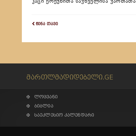
კაცი ერქუნითა საჴნველისა ჴართათა
წინა თავი
მართლმადიდებელი.GE
✠ ლოცვანი
✠ ბიბლია
✠ საეკლესიო კალენდარი