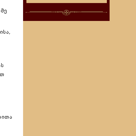
იმე
ისა,
ას
რთ
ბითა