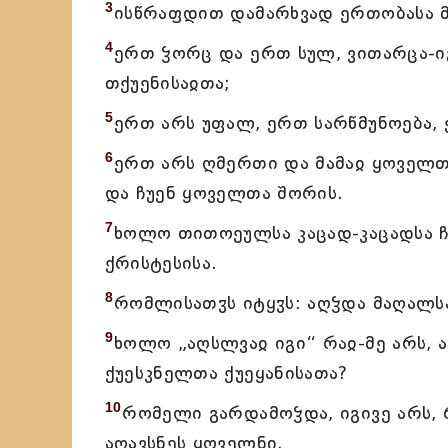
3
ისწრაფდით დამარხვად ერთობასა მ
4
ერთ ჴორც და ერთ სულ, ვითარცა-იგ
თქუენისაჲთა;
5
ერთ არს უფალ, ერთ სარწმუნოება,
6
ერთ არს ღმერთი და მამაჲ ყოველ
და ჩუენ ყოველთა შორის.
7
ხოლო თითოეულსა კაცად-კაცადსა ჩ
ქრისტესისა.
8
რომლისათჳს იტყჳს: აღჴდა მაღალსა,
9
ხოლო „აღსლვაჲ იგი“ რაჲ-მე არს, 
ქუესკნელთა ქუეყანისათა?
10
რომელი გარდამოჴდა, იგივე არს,
აღავსნეს ყოველნი.