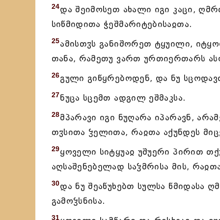
24
და შეიმოსეთ ახალი იგი კაცი, ღმ
სიწმიდითა ჭეშმარიტებისაჲთა.
25
ამისთჳს განიშორეთ ტყუილი, იტყო
თანა, რამეთუ ვართ ურთიერთარს ას
26
გული გიწყრებოდენ, და ნუ სცოდავთ
27
ნუცა სცემთ ადგილ ეშმაკსა.
28
მპარავი იგი ნუღარა იპარავნ, არ
თჳსითა ჴელითა, რაჲთა აქუნდეს მიცე
29
ყოველი სიტყუაჲ უშუერი პირით თქ
აღსაშენებელად საჴმრისა მის, რაჲთ
30
და ნუ შეაწუხებთ სულსა წმიდასა 
გამოჴსნისა.
31