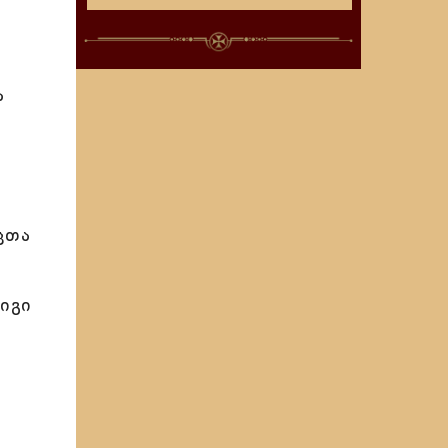
ა
ცთა
იგი