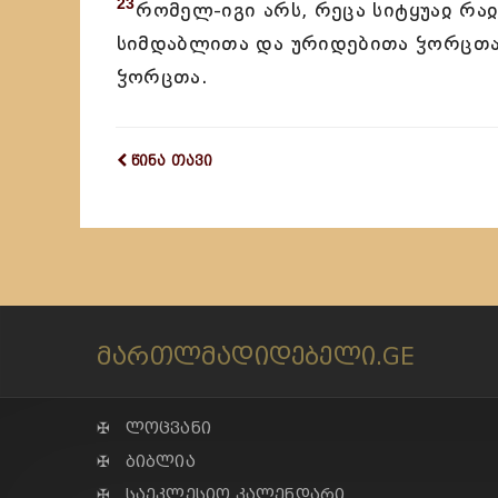
23
რომელ-იგი არს, რეცა სიტყუაჲ რაჲ
სიმდაბლითა და ურიდებითა ჴორცთაჲ
ჴორცთა.
წინა თავი
მართლმადიდებელი.GE
✠ ლოცვანი
✠ ბიბლია
✠ საეკლესიო კალენდარი