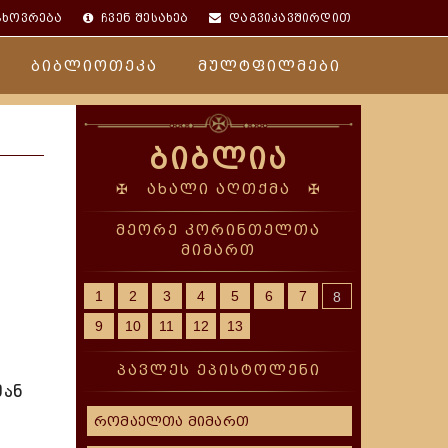
ცხოვრება
ჩვენ შესახებ
დაგვიკავშირდით
ბიბლიოთეკა
მულტფილმები
ბიბლია
✠ ახალი აღთქმა ✠
მეორე კორინთელთა
მიმართ
1
2
3
4
5
6
7
8
9
10
11
12
13
პავლეს ეპისტოლენი
მან
რომაელთა მიმართ