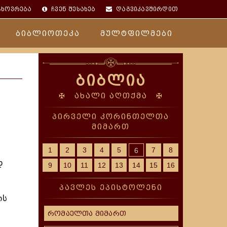
ცხოვრება
ჩვენ შესახებ
დაგვიკავშირდით
ბიბლიოთეკა
მულტფილმები
ბიბლია
✠ ახალი აღთქმა ✠
პირველი კორინთელთა
მიმართ
1
2
3
4
5
7
8
6
დ
9
10
11
12
13
14
15
16
პავლეს ეპისტოლენი
ის
რომაელთა მიმართ