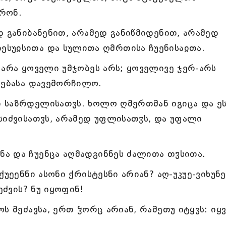
რონ.
დ განიბანენით, არამედ განიწმიდენით, არამედ
სუჲსითა და სულითა ღმრთისა ჩუენისაჲთა.
 არა ყოველი უმჯობეს არს; ყოველივე ჯერ-არს
ფებასა დავემორჩილო.
 საზრდელისათჳს. ხოლო ღმერთმან იგიცა და ეს
სიძვისათჳს, არამედ უფლისათჳს, და უფალი
ა და ჩუენცა აღმადგინნეს ძალითა თჳსითა.
უეენნი ასონი ქრისტესნი არიან? აღ-უკუე-ვიხუნე
ეძვის? ნუ იყოფინ!
ს მეძავსა, ერთ ჴორც არიან, რამეთუ იტყჳს: იყ