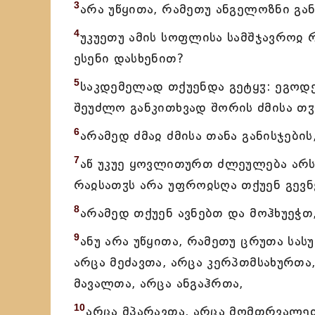
3
არა უწყითა, რამეთუ ანგელოზნი გან
4
უკუეთუ ამის სოფლისა სამშჯავროჲ რ
ესენი დასხენით?
5
საკდემელად თქუენდა გეტყჳ: ეგოდე
შეუძლო განკითხვად შორის ძმისა თჳ
6
არამედ ძმაჲ ძმისა თანა განისჯების
7
აწ უკუე ყოვლითურთ ძლეულება არს 
რაჲსათჳს არა უფროჲსღა თქუენ გევნ
8
არამედ თქუენ ავნებთ და მოჰხუეჭთ,
9
ანუ არა უწყითა, რამეთუ ცრუთა სა
არცა მეძავთა, არცა კერპთმსახურთა,
მავალთა, არცა ანგაჰრთა,
10
არცა მპარავთა, არცა მომთრვალეთ