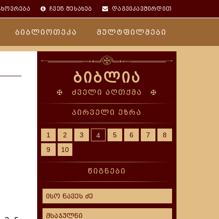
ცხოვრება
ჩვენ შესახებ
დაგვიკავშირდით
ბიბლიოთეკა
მულტფილმები
ბიბლია
✠ ძველი აღთქმა ✠
პირველი ეზრა
1
2
3
5
6
7
8
4
9
10
ი
წიგნები
ისო ნავეს ძე
მსაჯულნი