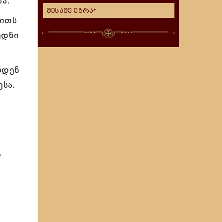
ა.
მესამე ეზრა*
ვითს
ედნი
ოდენ
ესა.
ა