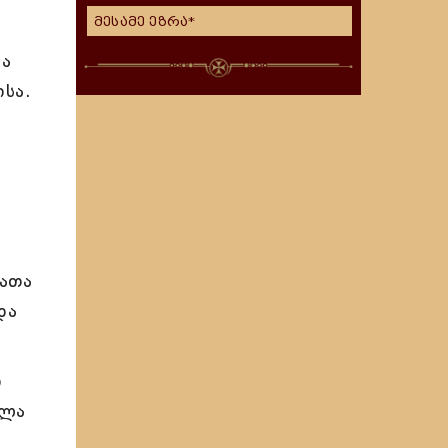
მესამე ეზრა*
ცა
სა.
უათა
და
ი
ულა