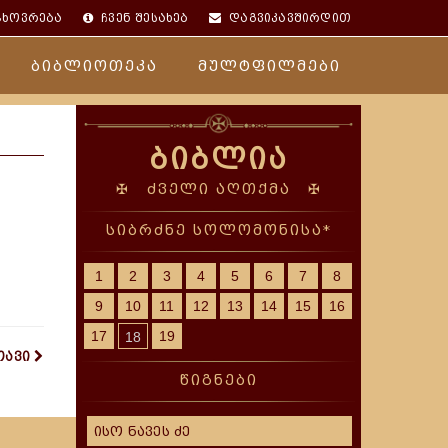
ცხოვრება
ჩვენ შესახებ
დაგვიკავშირდით
ბიბლიოთეკა
მულტფილმები
ბიბლია
✠ ძველი აღთქმა ✠
სიბრძნე სოლომონისა*
1
2
3
4
5
6
7
8
9
10
11
12
13
14
15
16
17
19
18
თავი
წიგნები
ისო ნავეს ძე