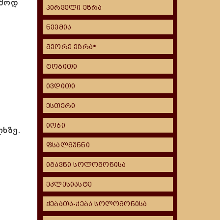
მშოდ
პირველი ეზრა
ნეემია
მეორე ეზრა*
ტობითი
ივდითი
ესთერი
იობი
ლხზე.
ფსალმუნნი
იგავნი სოლომონისა
ეკლესიასტე
ქებათა-ქება სოლომონისა