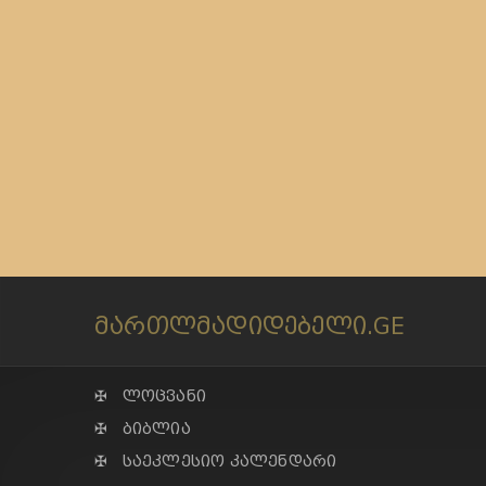
მართლმადიდებელი.GE
✠ ლოცვანი
✠ ბიბლია
✠ საეკლესიო კალენდარი