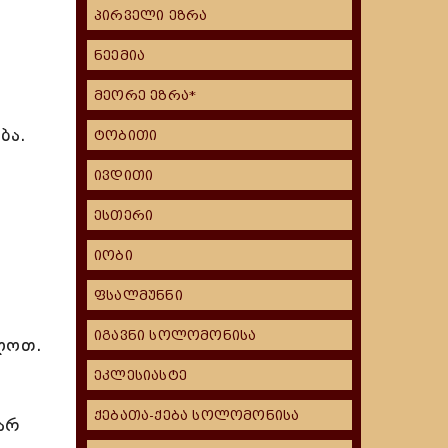
პირველი ეზრა
ნეემია
მეორე ეზრა*
ბა.
ტობითი
ივდითი
ესთერი
იობი
ფსალმუნნი
იგავნი სოლომონისა
მლოთ.
ეკლესიასტე
ქებათა-ქება სოლომონისა
არ