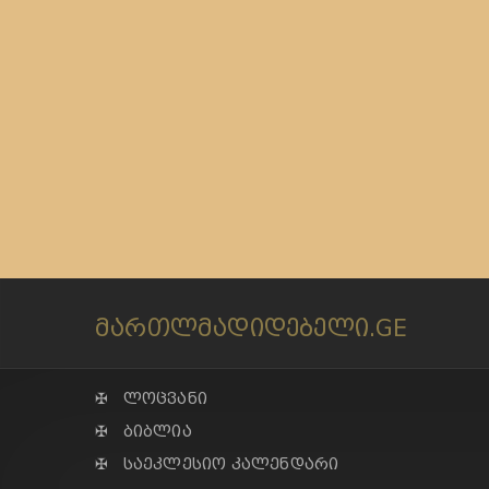
მართლმადიდებელი.GE
✠ ლოცვანი
✠ ბიბლია
✠ საეკლესიო კალენდარი