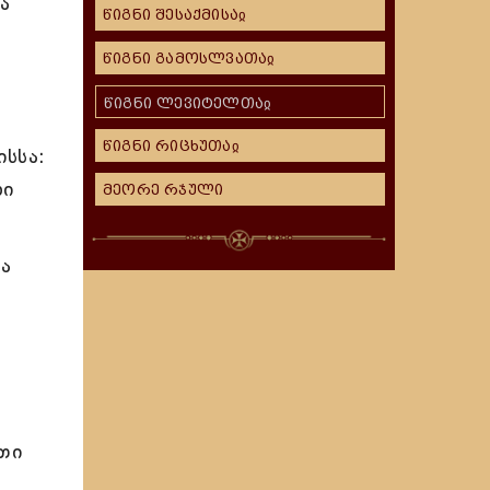
ა
წიგნი შესაქმისაჲ
წიგნი გამოსლვათაჲ
წიგნი ლევიტელთაჲ
წიგნი რიცხუთაჲ
სსა:
ლი
მეორე რჯული
ა
თი