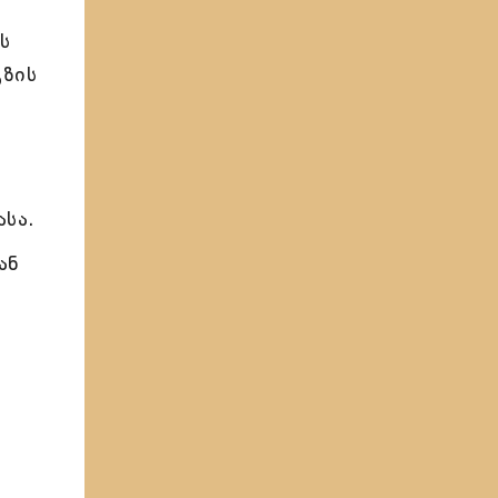
ს
გზის
ასა.
ან