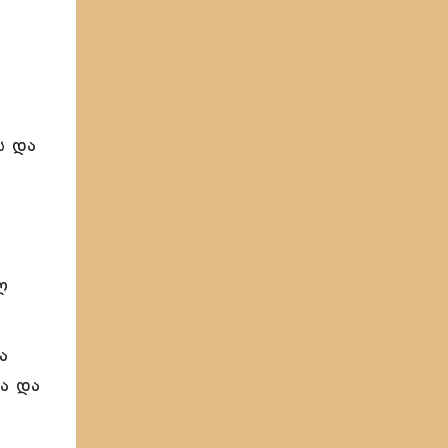
ს და
ლ
ა
ა და