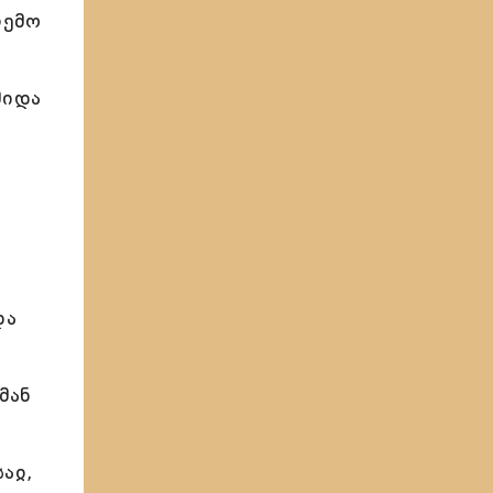
რემო
მიდა
და
მან
აჲ,