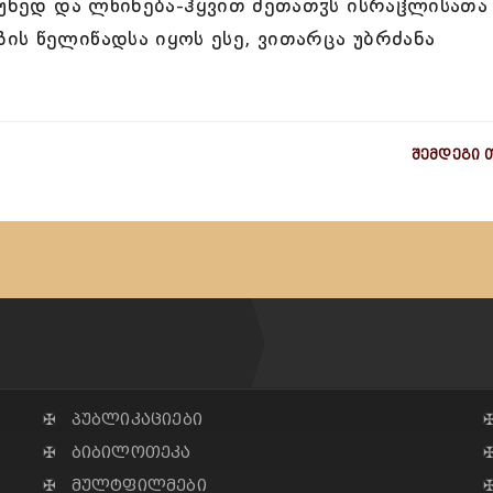
კუნედ და ლხინება-ჰყვით ძეთათჳს ისრაჱლისათა
ს წელიწადსა იყოს ესე, ვითარცა უბრძანა
შემდეგი 
✠ პუბლიკაციები
✠ ბიბილოთეკა
✠ მულტფილმები