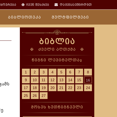
ცხოვრება
ჩვენ შესახებ
დაგვიკავშირდით
ბიბლიოთეკა
მულტფილმები
ბიბლია
✠ ძველი აღთქმა ✠
წიგნი ლევიტელთაჲ
1
2
3
4
5
6
7
8
9
10
11
12
13
14
15
16
ჟამს
17
18
19
20
21
22
23
24
25
26
27
მოსეს ხუთწიგნეული
შე