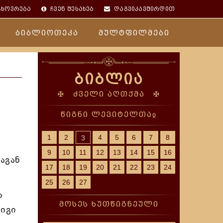
ცხოვრება
ჩვენ შესახებ
დაგვიკავშირდით
ბიბლიოთეკა
მულტფილმები
ბიბლია
✠ ძველი აღთქმა ✠
წიგნი ლევიტელთაჲ
1
2
4
5
6
7
8
3
9
10
11
12
13
14
15
16
აგან
17
18
19
20
21
22
23
24
25
26
27
ა
მოსეს ხუთწიგნეული
 იგი