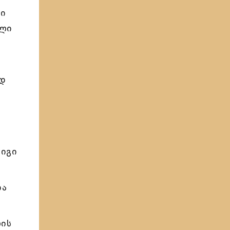
ნი
ელი
ად
ა
 იგი
და
ლის