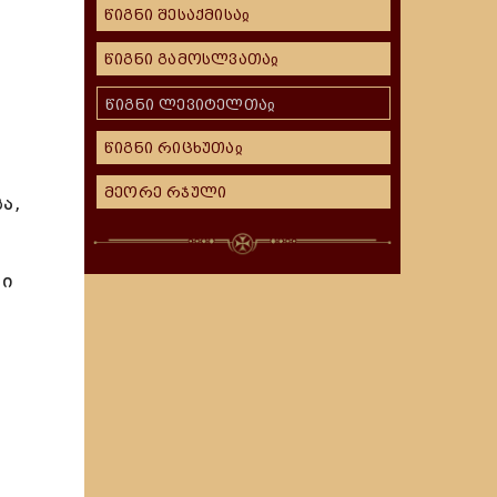
წიგნი შესაქმისაჲ
წიგნი გამოსლვათაჲ
წიგნი ლევიტელთაჲ
წიგნი რიცხუთაჲ
მეორე რჯული
ა,
ძი
ა